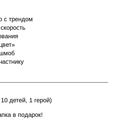
о с трендом
 скорость
ования
цвет»
ешмоб
частнику
 10 детей, 1 герой)
пка в подарок!