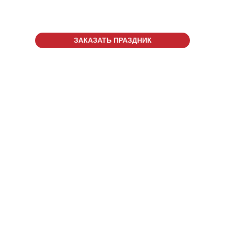
ЗАКАЗАТЬ ПРАЗДНИК
г. Жуковский, ул. Гагарина,
д. 60А, ТЦ "САМОЛЕТ"
CALL ЦЕНТР
+7 (495) 868-08-11
ОТДЕЛ ПРАЗДНИКОВ
+7(967) 13-30-230
Введите номер
телефона