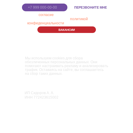
ПЕРЕЗВОНИТЕ МНЕ
Я даю
согласие
на обработку персональных
данных в соответствии с
политикой
конфиденциальности
ВАКАНСИИ
Правила Парка
Политика конфиденциальности
Пользовательское соглашение
Мы используем cookies для сбора
обезличенных персональных данных. Они
помогают настраивать рекламу и анализировать
трафик. Оставаясь на сайте, вы соглашаетесь
на сбор таких данных.
Парк развлечений и приключений для
взрослых и детей
«Мисти Парк»
ИП Сидоров А. А.
ИНН 772423615002