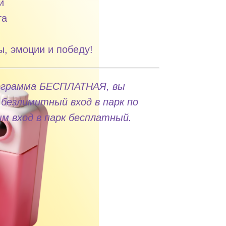
и
та
ы, эмоции и победу!
ограмма БЕСПЛАТНАЯ, вы
безлимитный вход в парк по
м вход в парк бесплатный.