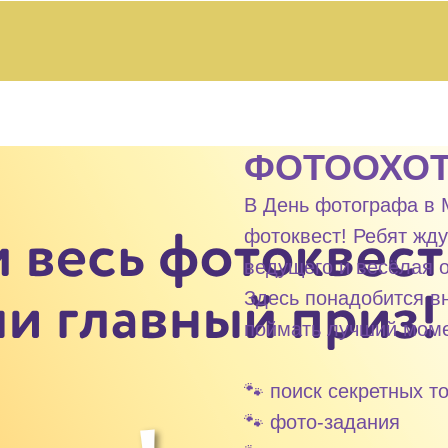
ФОТООХО
В День фотографа в 
фотоквест! Ребят жду
ведущего и весёлая 
Здесь понадобится в
поймать лучший моме
🐾 поиск секретных т
🐾 фото-задания