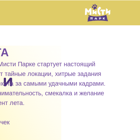
ТА
Мисти Парке стартует настоящий
т тайные локации, хитрые задания
охота за самыми удачными кадрами.
нимательность, смекалка и желание
нт лета.
очек