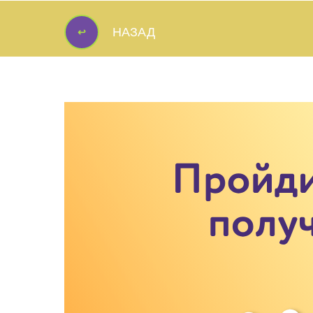
↩
НАЗАД
↩