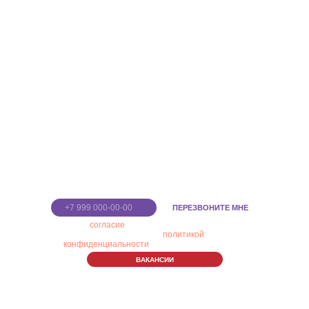
д. 60А, ТЦ "САМОЛЕТ"
CALL ЦЕНТР
+7 (495) 868-08-11
ОТДЕЛ ПРАЗДНИКОВ
+7(967) 13-30-230
Введите номер
телефона
ПЕРЕЗВОНИТЕ МНЕ
Я даю
согласие
на обработку персональных
данных в соответствии с
политикой
конфиденциальности
ВАКАНСИИ
Правила Парка
Политика конфиденциальности
Пользовательское соглашение